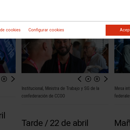
a
24 de abril
Tard
24-04-2025
23-04-20
 de cookies
Configurar cookies
Acep
Institucional, Ministra de Trabajo y SG de la
Mesa int
confederación de CCOO
federale
il
Tarde / 22 de abril
Maña