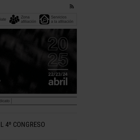
Zona
Servicios
liate
afiliación
a la afiliación
dicato
AL 4º CONGRESO