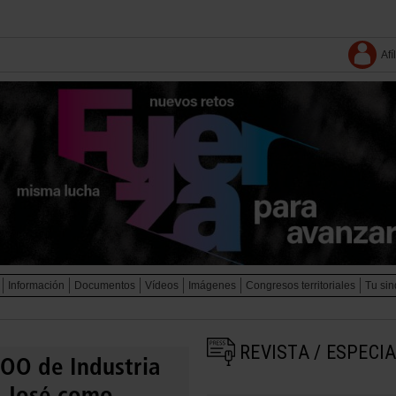
Afí
Información
Documentos
Vídeos
Imágenes
Congresos territoriales
Tu sin
REVISTA / ESPECI
COO de Industria
n José como