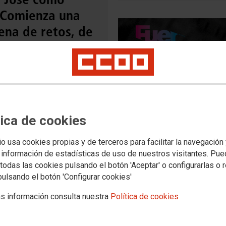
 “Comienza una
ena de retos, de
 compromiso”
ical de la industria y el campo da
 a las personas que se encargarán
ncisco San José será el secretario
eral de CCOO de Industria. Así lo
 decidido en Toledo los delegados y
tica de cookies
egadas que participan en el cuarto
greso de la organización. Su
didatura salió adelante con el 66%
io usa cookies propias y de terceros para facilitar la navegación
los votos. Forman parte de su
 información de estadísticas de uso de nuestros visitantes. Pu
ipo ocho mujeres y nueve hombres.
ecciones sindicales, la afiliación y
todas las cookies pulsando el botón 'Aceptar' o configurarlas o 
pulsando el botón 'Configurar cookies'
s información consulta nuestra
Política de cookies
NES
AQUÍ