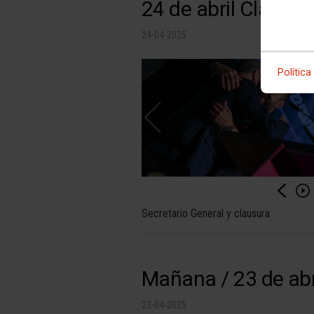
24 de abril Clausur
24-04-2025
Política
Secretario General y clausura
Mañana / 23 de abr
23-04-2025