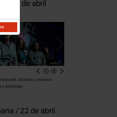
e / 23 de abril
25
tar
ernacional, estatutos y ponencia
s y enmiendas
na / 22 de abril